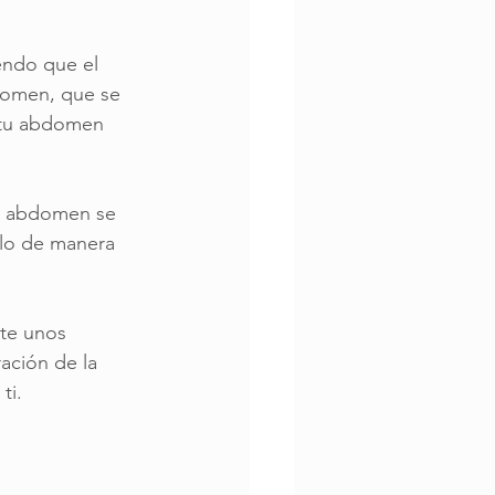
endo que el 
bdomen, que se 
 tu abdomen 
el abdomen se 
rlo de manera 
te unos 
ación de la 
ti.