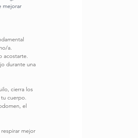
e mejorar 
undamental 
mo/a. 
 acostarte. 
jo durante una 
lo, cierra los 
 tu cuerpo. 
abdomen, el 
 respirar mejor 