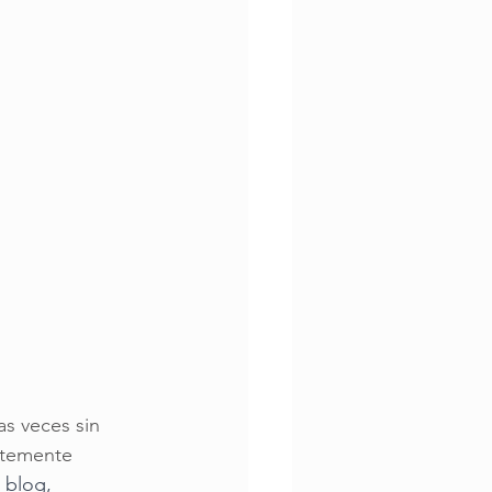
s veces sin 
ntemente 
 blog, 