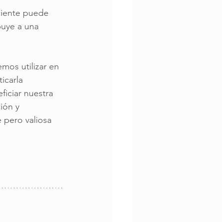
ciente puede 
buye a una 
mos utilizar en 
icarla 
iciar nuestra 
ión y 
 pero valiosa 