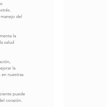
so 
strés. 
l manejo del 
menta la 
a salud 
ación, 
jorar la 
s en nuestras 
nsciente puede 
del corazón.