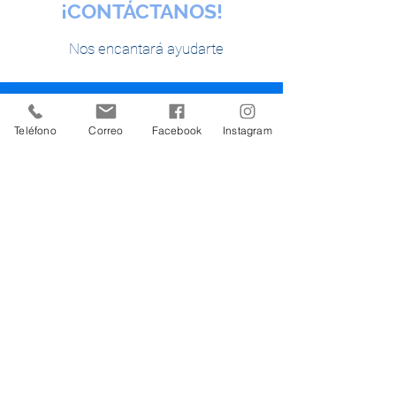
¡CONTÁCTANOS!
Nos encantará ayudarte
Teléfono
Correo
Facebook
Instagram
contacto@puravidafu
ndacion.org
TELÉFONOS COMERCIALES:
+57 318 327 14 80
+57 350
856 51 90