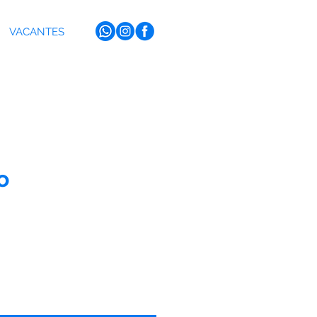
VACANTES
o
recio