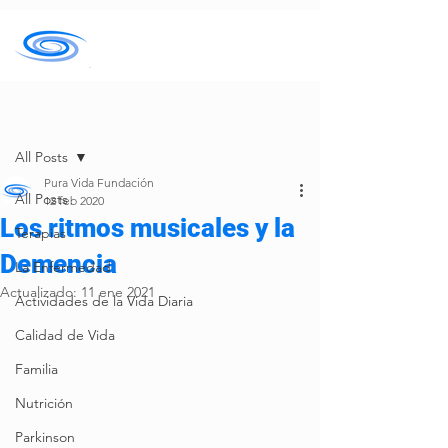
Entrada
All Posts
Pura Vida Fundación
All Posts
12 feb 2020
Los ritmos musicales y la
Terapias
Demencia
La Enfermedad
Actualizado:
11 ene 2021
Actividades de la Vida Diaria
Calidad de Vida
Familia
Nutrición
Parkinson