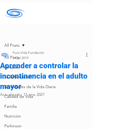
Entrada
All Posts
Pura Vida Fundación
All Posts
11 jul 2019
Aprender a controlar la
Terapias
incontinencia en el adulto
La Enfermedad
mayor
Actividades de la Vida Diaria
Actualizado:
11 ene 2021
Calidad de Vida
Familia
Nutrición
Parkinson