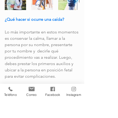
¿Qué hacer si ocurre una caída?
Lo más importante en estos momentos 
es conservar la calma, llamar a la 
persona por su nombre, presentarte 
por tu nombre y  decirle qué 
procedimiento vas a realizar. Luego, 
debes prestar los primeros auxilios y 
ubicar a la persona en posición fetal 
para evitar complicaciones.
Recuerda que es vital que recibas el 
Teléfono
Correo
Facebook
Instagram
entrenamiento indicado para enfrentar 
esta eventualidad, de no ser así debes 
llamar a tu EPS.
Actividades de la Vida Diaria