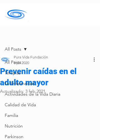
Entrada
All Posts
Pura Vida Fundación
All Posts
8 jul 2020
Prevenir caídas en el
Terapias
adulto mayor
La Enfermedad
Actualizado:
3 feb 2021
Actividades de la Vida Diaria
Calidad de Vida
Familia
Nutrición
Parkinson