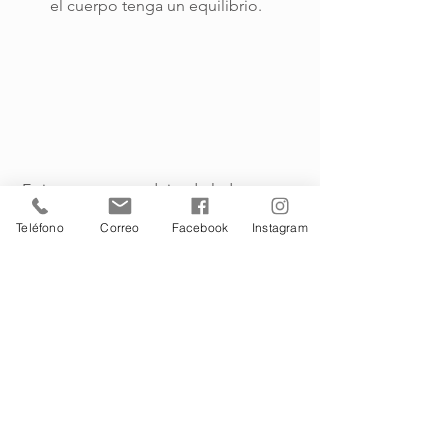
el cuerpo tenga un equilibrio.
 Es importante no dejar de lado sus 
propuestas porque hay una necesidad 
Teléfono
Correo
Facebook
Instagram
física que él está pidiendo. 
Es una actividad muy divertida que vas 
a disfrutar mucho junto a tu lindo 
adulto mayor.
Terapias