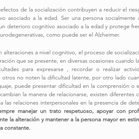
efectos de la socialización contribuyen a reducir el rie
ivo asociado a la edad. Ser una persona socialmente ac
un deterioro cognitivo asociado a la edad y protege frent
rodegenerativas, como puede ser el Alzheimer. 
alteraciones a nivel cognitivo, el proceso de socializaci
eración que se presente, en diversas ocasiones cuando l
icultades para expresarse , recordar o realizar activi
otros no noten la dificultad latente, por otro lado cuan
guaje, puede presentar dificultad en la comprensión o e
cambian la manera de relacionarse, existen diferentes c
a las relaciones interpersonales en la presencia de deter
iempre manejar un trato respetuoso, apoyar con profe
te la alteración y mantener a la persona mayor en esti
a constante. 