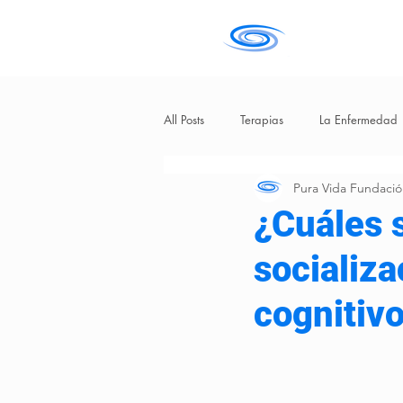
All Posts
Terapias
La Enfermedad
Pura Vida Fundaci
Vejez
¿Cuáles s
socializa
cognitiv