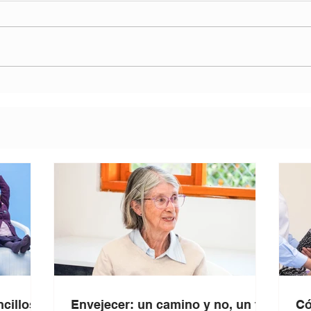
cillos
Envejecer: un camino y no, un fin
Có