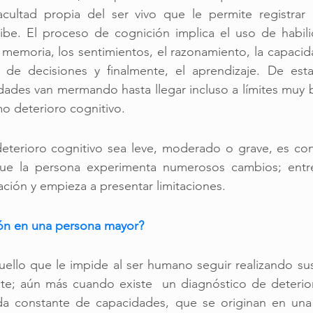
cultad propia del ser vivo que le permite registrar e 
ibe. El proceso de cognición implica el uso de habili
 memoria, los sentimientos, el razonamiento, la capacida
de decisiones y finalmente, el aprendizaje. De esta
dades van mermando hasta llegar incluso a límites muy ba
 deterioro cognitivo. 
eterioro cognitivo sea leve, moderado o grave, es co
ue la persona experimenta numerosos cambios; entre 
ación y empieza a presentar limitaciones. 
ión en una persona mayor?
uello que le impide al ser humano seguir realizando sus
e; aún más cuando existe  un diagnóstico de deterioro
da constante de capacidades, que se originan en una 